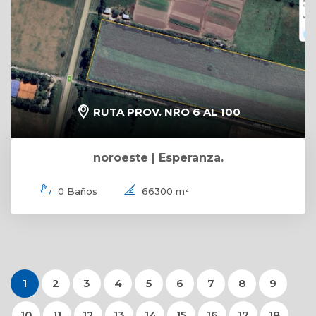
RUTA PROV. NRO 6 AL 100
noroeste | Esperanza.
0 Baños
66300 m²
1
2
3
4
5
6
7
8
9
10
11
12
13
14
15
16
17
18