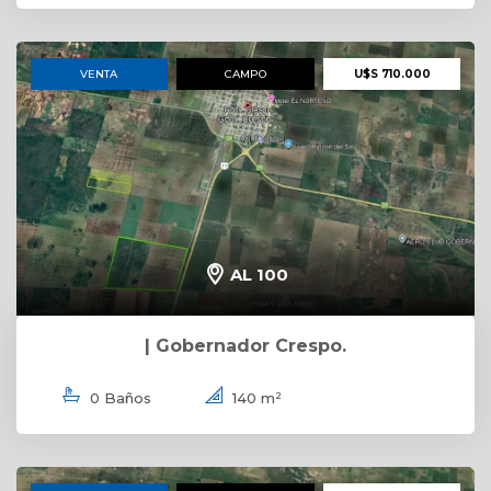
VENTA
CAMPO
U$S 710.000
AL 100
| Gobernador Crespo.
0 Baños
140 m²