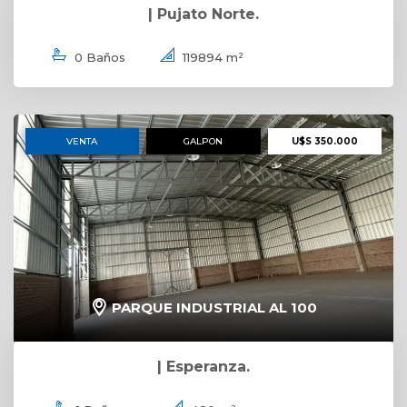
| Pujato Norte.
0 Baños
119894 m²
VENTA
GALPON
U$S 350.000
PARQUE INDUSTRIAL AL 100
| Esperanza.