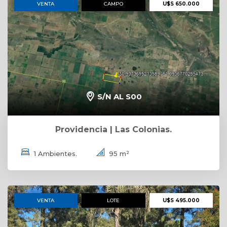
VENTA
CAMPO
U$S 650.000
S/N AL S00
Providencia | Las Colonias.
1 Ambientes.
95 m²
VENTA
LOTE
U$S 495.000